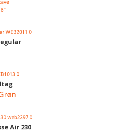
cave
16″
Regular
dtag
 Grøn
se Air 230