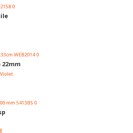
ile
ip 22mm
Violet
sp
g