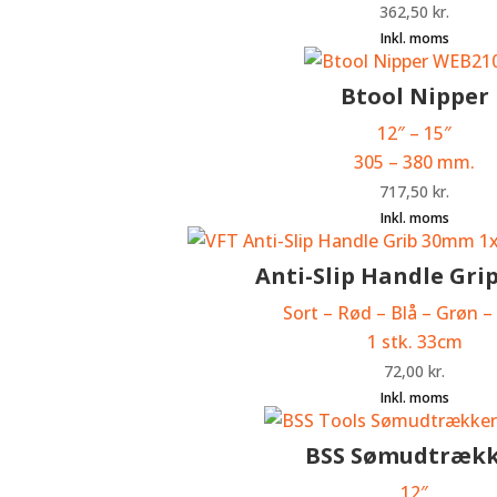
362,50
kr.
Btool Nipper
12″ – 15″
305 – 380 mm.
717,50
kr.
Anti-Slip Handle Gr
Sort – Rød – Blå – Grøn – 
1 stk. 33cm
72,00
kr.
BSS Sømudtræk
12″