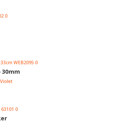
ip 30mm
Violet
ker