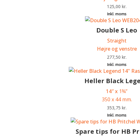
125,00
kr.
Double S Leo
Straight
Højre og venstre
277,50
kr.
Heller Black Leg
14″ x
1¾”
350 x 44 mm.
353,75
kr.
Spare tips for HB Pr