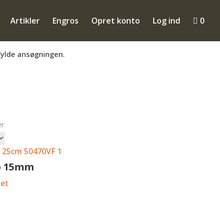
Artikler
Engros
Opret konto
Log ind

0
mmen til at få en konto så du kan se B2B
fylde ansøgningen.
Sorteret
er
efter
popularitet
ip 15mm
let