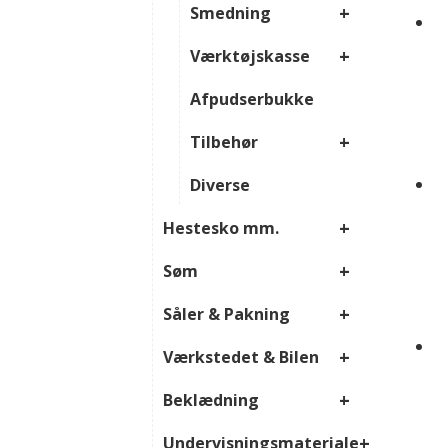
+
Smedning
+
Værktøjskasse
Afpudserbukke
+
Tilbehør
Diverse
+
Hestesko mm.
+
Søm
+
Såler & Pakning
+
Værkstedet & Bilen
+
Beklædning
+
Undervisningsmateriale