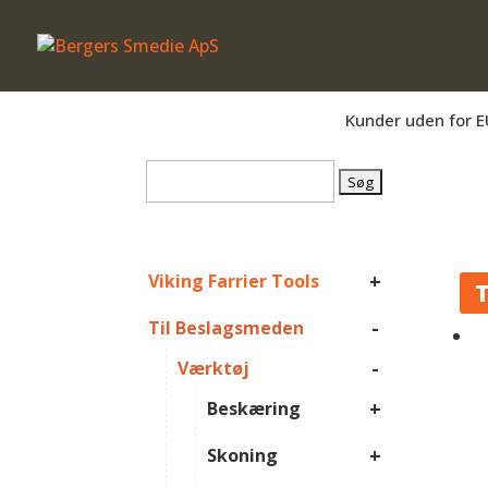
Er du beslagsmed, eller arbejder du på 
Kunder uden for E
Søg
efter:
+
Viking Farrier Tools
T
-
Til Beslagsmeden
-
Værktøj
+
Beskæring
+
Skoning