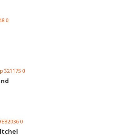
end
itchel