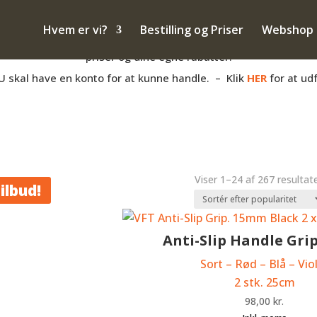
– også salg til PRIVATE
Hvem er vi?
Bestilling og Priser
Webshop
anden måde med hovpleje, og har du et momsnummer er du velko
priser og dine egne rabatter.
U skal have en konto for at kunne handle. – Klik
HER
for at ud
Viser 1–24 af 267 resultat
ilbud!
Anti-Slip Handle Gr
Sort – Rød – Blå – Vio
2 stk. 25cm
98,00
kr.