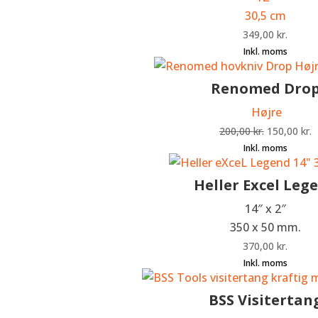
30,5 cm
349,00
kr.
Renomed Dro
Højre
Den
D
200,00
kr.
150,00
kr.
oprindelige
a
pris
p
Heller Excel Leg
var:
e
200,00 kr..
1
14″ x 2″
350 x 50 mm.
370,00
kr.
BSS Visitertan