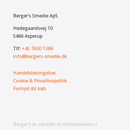
Berger’s Smedie ApS
Hedegaardsvej 10
5466 Asperup
Tlf:
+45 7630 1386
info@bergers-smedie.dk
Handelsbetingelser
Cookie & Privatlivspolitik
Fortryd dit køb
Berger’s er udviklet af #dominoevers i