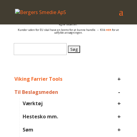
– også salg til PRIVATE
Er du beslagsmed, eller arbejder du på anden måde med hovpleje, og har du et
momsnummer er du velkommen til at få en konto så du kan se B2B priser og dine
egne rabatter.
Kunder uden for EU skal have en konto for at kunne handle. – Klik
HER
for at
udfylde ansøgningen.
Søg
efter:
+
Viking Farrier Tools
-
Til Beslagsmeden
+
Værktøj
+
Hestesko mm.
+
Søm