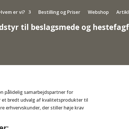
Hvem er vi?
Bestilling og Priser
Webshop
Artik
udstyr til beslagsmede og hestefag
 en pålidelig samarbejdspartner for
r et bredt udvalg af kvalitetsprodukter til
e erhvervskunder, der stiller høje krav
er: