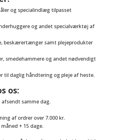
åler og specialindlæg tilpasset
derhuggere og andet specialværktøj af
e, beskærertænger samt plejeprodukter
ser, smedehammere og andet nødvendigt
r til daglig håndtering og pleje af heste.
s os:
 få afsendt samme dag.
ing af ordrer over 7.000 kr.
e måned + 15 dage.