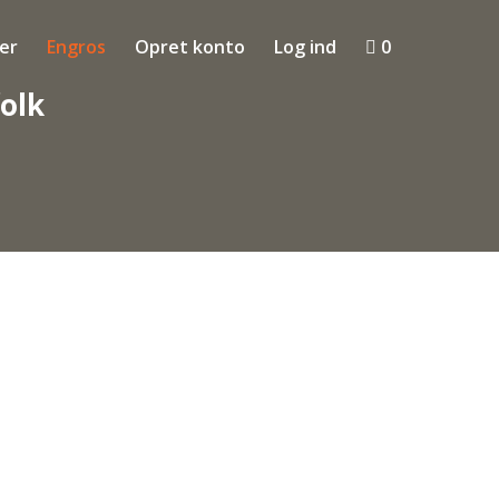
ler
Engros
Opret konto
Log ind

0
folk