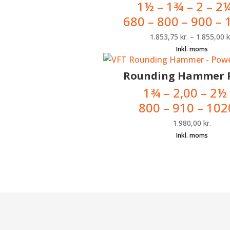
1
½
– 1
¾
– 2 – 2
680 – 800 – 900 –
1.853,75
kr.
–
1.855,00
k
Rounding Hammer 
1
¾
– 2,00 – 2
½ 
800 – 910 – 102
1.980,00
kr.