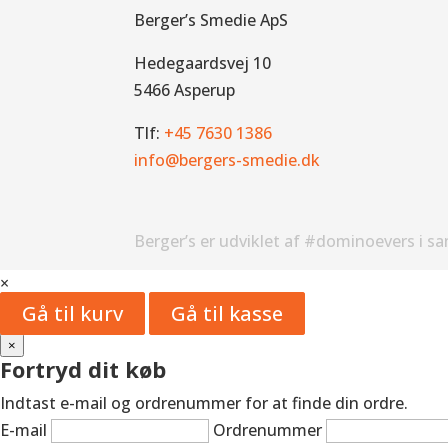
Berger’s Smedie ApS
Hedegaardsvej 10
5466 Asperup
Tlf:
+45 7630 1386
info@bergers-smedie.dk
Berger’s er udviklet af #dominoevers i s
×
Gå til kurv
Gå til kasse
×
Fortryd dit køb
Indtast e-mail og ordrenummer for at finde din ordre.
E-mail
Ordrenummer