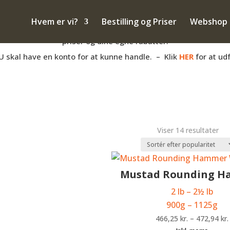
– også salg til PRIVATE
Hvem er vi?
Bestilling og Priser
Webshop
anden måde med hovpleje, og har du et momsnummer er du velko
priser og dine egne rabatter.
U skal have en konto for at kunne handle. – Klik
HER
for at ud
Sor
Viser 14 resultater
eft
pop
Mustad Rounding 
2 lb –
2
½
lb
900g – 1125g
466,25
kr.
–
472,94
kr.