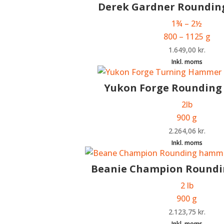
Derek Gardner Roundi
1¾ – 2
½
800 – 1125 g
1.649,00
kr.
Yukon Forge Roundin
2lb
900 g
2.264,06
kr.
Beanie Champion Round
2 lb
900 g
2.123,75
kr.