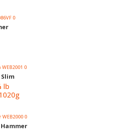
mer
Slim
¼
lb
 1020g
g Hammer