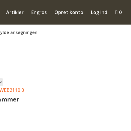
Artikler
Engros
Opret konto
Log ind

0
mmen til at få en konto så du kan se B2B
fylde ansøgningen.
teret
er
ularitet
Hammer