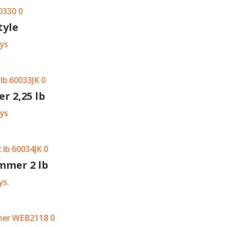
tyle
ys
r 2,25 lb
ys
mmer 2 lb
ys.