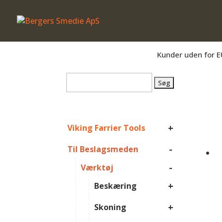
Er du beslagsmed, eller arbejder du på 
Kunder uden for E
Søg
efter:
+
Viking Farrier Tools
-
Til Beslagsmeden
-
Værktøj
+
Beskæring
+
Skoning