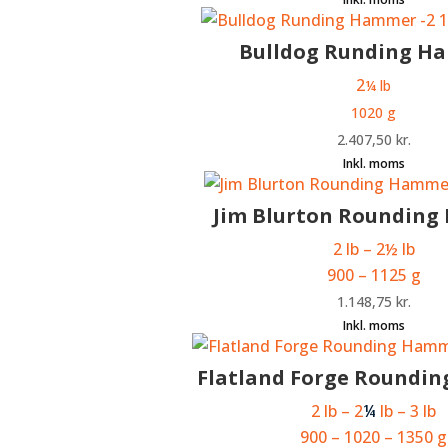
Bulldog Runding H
2
¼ lb
1020 g
2.407,50
kr.
Jim Blurton Roundin
2 lb – 2½ lb
900 – 1125 g
1.148,75
kr.
Flatland Forge Roundi
2 lb – 2
¼
lb – 3 lb
900 – 1020 – 1350 g