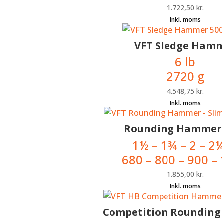
1.722,50
kr.
VFT Sledge Ham
6 lb
2720 g
4.548,75
kr.
Rounding Hammer 
1
½
– 1
¾
– 2 – 2
680 – 800 – 900 –
1.855,00
kr.
Competition Roundin