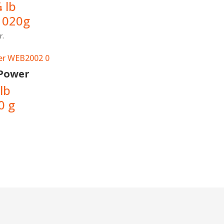
¼
lb
 1020g
r.
Power
lb
0 g