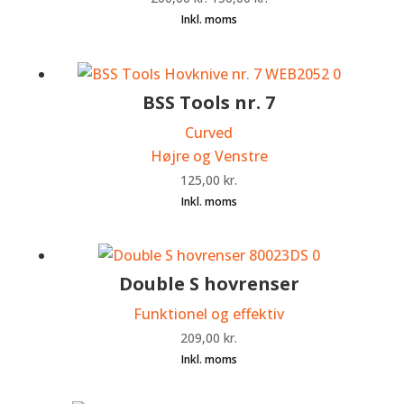
oprindelige
aktuelle
pris
pris
var:
er:
200,00 kr..
150,00 kr..
BSS Tools nr. 7
Curved
Højre og Venstre
125,00
kr.
Double S hovrenser
Funktionel og effektiv
209,00
kr.