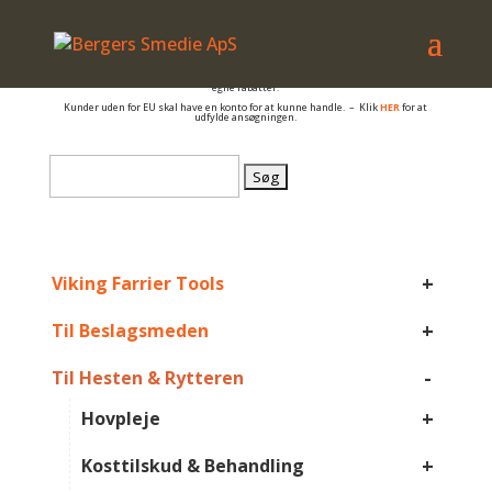
– også salg til PRIVATE
Er du beslagsmed, eller arbejder du på anden måde med hovpleje, og har du et
momsnummer er du velkommen til at få en konto så du kan se B2B priser og dine
egne rabatter.
Kunder uden for EU skal have en konto for at kunne handle. – Klik
HER
for at
udfylde ansøgningen.
Søg
efter:
+
Viking Farrier Tools
+
Til Beslagsmeden
-
Til Hesten & Rytteren
+
Hovpleje
+
Kosttilskud & Behandling