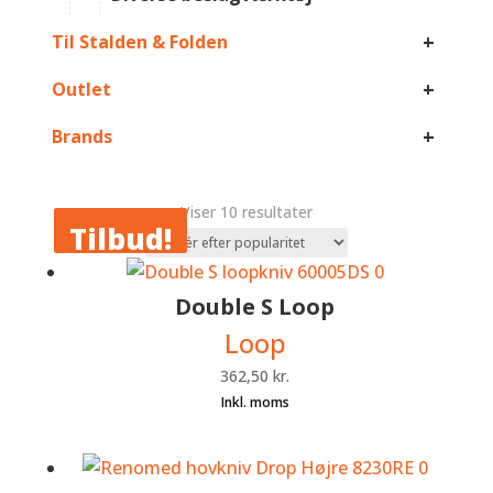
+
Til Stalden & Folden
+
Outlet
+
Brands
Sorteret
Viser 10 resultater
Tilbud!
Tilbud!
efter
popularitet
Double S Loop
Loop
362,50
kr.