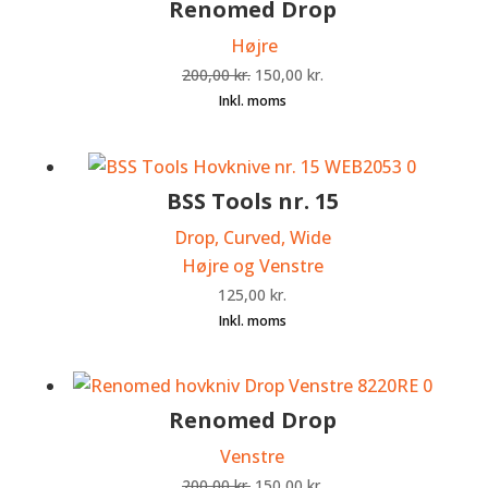
Renomed Drop
Højre
Den
Den
200,00
kr.
150,00
kr.
oprindelige
aktuelle
pris
pris
var:
er:
200,00 kr..
150,00 kr..
BSS Tools nr. 15
Drop, Curved, Wide
Højre og Venstre
125,00
kr.
Renomed Drop
Venstre
Den
Den
200,00
kr.
150,00
kr.