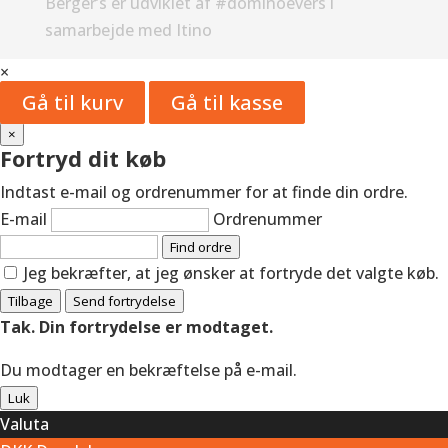
Berger’s er udviklet af #dominoevers i
samarbejde med Itino
×
Gå til kurv
Gå til kasse
×
Fortryd dit køb
Indtast e-mail og ordrenummer for at finde din ordre.
E-mail
Ordrenummer
Find ordre
Jeg bekræfter, at jeg ønsker at fortryde det valgte køb.
Tilbage
Send fortrydelse
Tak. Din fortrydelse er modtaget.
Du modtager en bekræftelse på e-mail.
Luk
Valuta