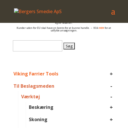
– også salg til PRIVATE
Er du beslagsmed, eller arbejder du på anden måde med hovpleje, og har du et
momsnummer er du velkommen til at få en konto så du kan se B2B priser og dine
egne rabatter.
Kunder uden for EU skal have en konto for at kunne handle. – Klik
HER
for at
udfylde ansøgningen.
Søg
efter:
+
Viking Farrier Tools
-
Til Beslagsmeden
-
Værktøj
+
Beskæring
+
Skoning