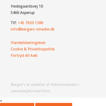
Hedegaardsvej 10
5466 Asperup
Tlf:
+45 7630 1386
info@bergers-smedie.dk
Handelsbetingelser
Cookie & Privatlivspolitik
Fortryd dit køb
Berger’s er udviklet af #dominoevers i
samarbejde med Itino
×