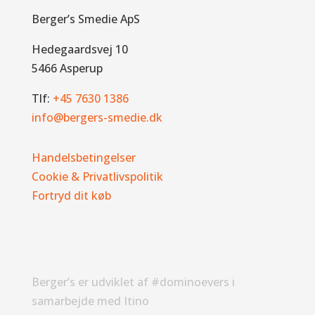
Berger’s Smedie ApS
Hedegaardsvej 10
5466 Asperup
Tlf:
+45 7630 1386
info@bergers-smedie.dk
Handelsbetingelser
Cookie & Privatlivspolitik
Fortryd dit køb
Berger’s er udviklet af #dominoevers i
samarbejde med Itino