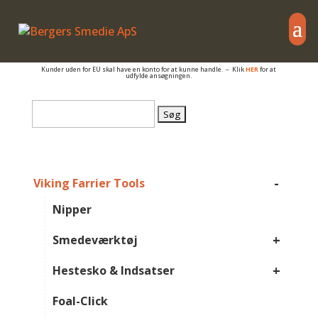
– også salg til PRIVATE
Er du beslagsmed, eller arbejder du på anden måde med hovpleje, og har du et
momsnummer er du velkommen til at få en konto så du kan se B2B priser og dine
egne rabatter.
Kunder uden for EU skal have en konto for at kunne handle. – Klik
HER
for at
udfylde ansøgningen.
Søg
efter:
-
Viking Farrier Tools
Nipper
+
Smedeværktøj
+
Hestesko & Indsatser
Foal-Click