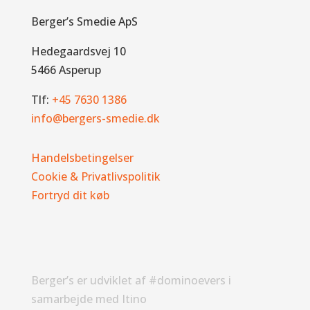
Berger’s Smedie ApS
Hedegaardsvej 10
5466 Asperup
Tlf:
+45 7630 1386
info@bergers-smedie.dk
Handelsbetingelser
Cookie & Privatlivspolitik
Fortryd dit køb
Berger’s er udviklet af #dominoevers i
samarbejde med Itino