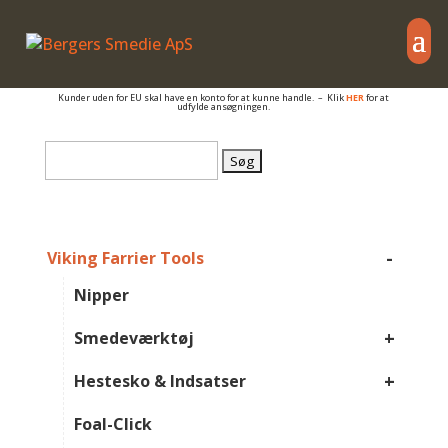
– også salg til PRIVATE
Er du beslagsmed, eller arbejder du på anden måde med hovpleje, og har du et
momsnummer er du velkommen til at få en konto så du kan se B2B priser og dine
egne rabatter.
Kunder uden for EU skal have en konto for at kunne handle. – Klik
HER
for at
udfylde ansøgningen.
Søg
efter:
-
Viking Farrier Tools
Nipper
+
Smedeværktøj
+
Hestesko & Indsatser
Foal-Click