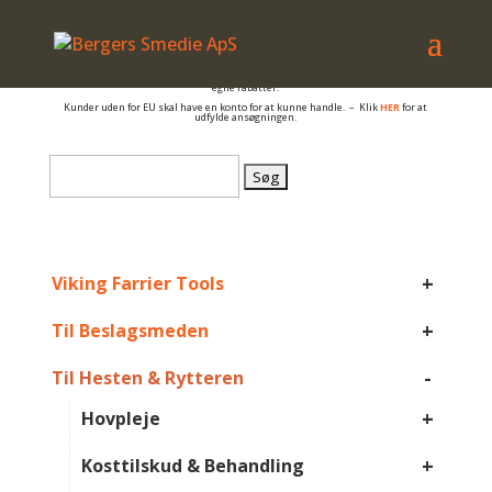
– også salg til PRIVATE
Er du beslagsmed, eller arbejder du på anden måde med hovpleje, og har du et
momsnummer er du velkommen til at få en konto så du kan se B2B priser og dine
egne rabatter.
Kunder uden for EU skal have en konto for at kunne handle. – Klik
HER
for at
udfylde ansøgningen.
Søg
efter:
+
Viking Farrier Tools
+
Til Beslagsmeden
-
Til Hesten & Rytteren
+
Hovpleje
+
Kosttilskud & Behandling