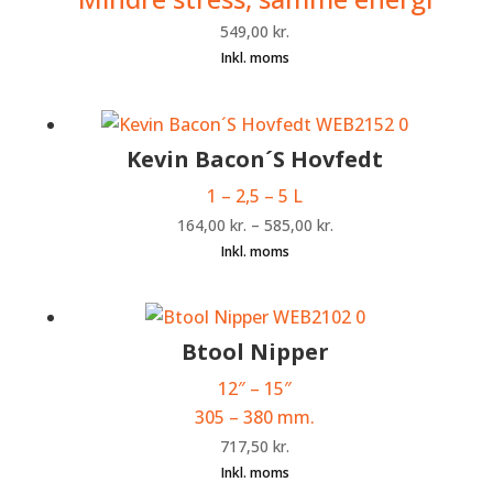
549,00
kr.
Kevin Bacon´S Hovfedt
1 – 2,5 – 5 L
164,00
kr.
–
585,00
kr.
Btool Nipper
12″ – 15″
305 – 380 mm.
717,50
kr.