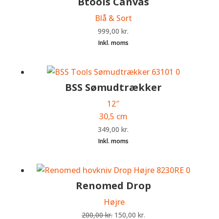
Btools Canvas
Blå & Sort
999,00
kr.
BSS Sømudtrækker
12″
30,5 cm
349,00
kr.
Renomed Drop
Højre
Den
Den
200,00
kr.
150,00
kr.