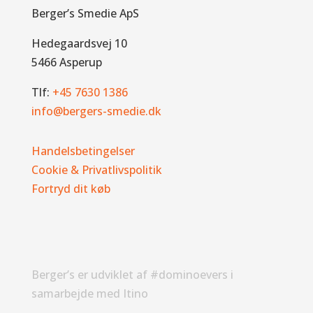
Berger’s Smedie ApS
Hedegaardsvej 10
5466 Asperup
Tlf:
+45 7630 1386
info@bergers-smedie.dk
Handelsbetingelser
Cookie & Privatlivspolitik
Fortryd dit køb
Berger’s er udviklet af #dominoevers i
samarbejde med Itino