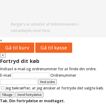
Berger’s er udviklet af #dominoevers i
samarbejde med Itino
×
Gå til kurv
Gå til kasse
×
Fortryd dit køb
Indtast e-mail og ordrenummer for at finde din ordre.
E-mail
Ordrenummer
Find ordre
Jeg bekræfter, at jeg ønsker at fortryde det valgte køb.
Tilbage
Send fortrydelse
Tak. Din fortrydelse er modtaget.