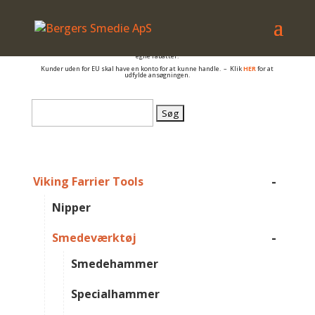
– også salg til PRIVATE
Er du beslagsmed, eller arbejder du på anden måde med hovpleje, og har du et
momsnummer er du velkommen til at få en konto så du kan se B2B priser og dine
egne rabatter.
Kunder uden for EU skal have en konto for at kunne handle. – Klik
HER
for at
udfylde ansøgningen.
Søg
efter:
-
Viking Farrier Tools
Nipper
-
Smedeværktøj
Smedehammer
Specialhammer