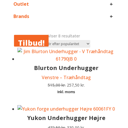
+
Outlet
+
Brands
Sorteret
Viser 8 resultater
Tilbud!
Tilbud!
efter
popularitet
Blurton Underhugger
Venstre – Træhåndtag
Den
Den
515,00
kr.
257,50
kr.
oprindelige
aktuelle
pris
pris
var:
er:
515,00 kr..
257,50 kr..
Yukon Underhugger Højre
Den
Den
472,50
kr.
330,00
kr.