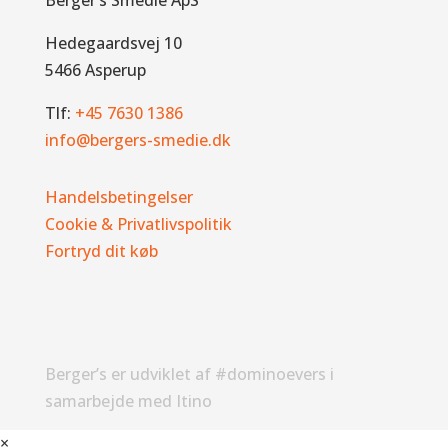
Hedegaardsvej 10
5466 Asperup
Tlf:
+45 7630 1386
info@bergers-smedie.dk
Handelsbetingelser
Cookie & Privatlivspolitik
Fortryd dit køb
Berger’s er udviklet af #dominoevers i
samarbejde med Itino
×