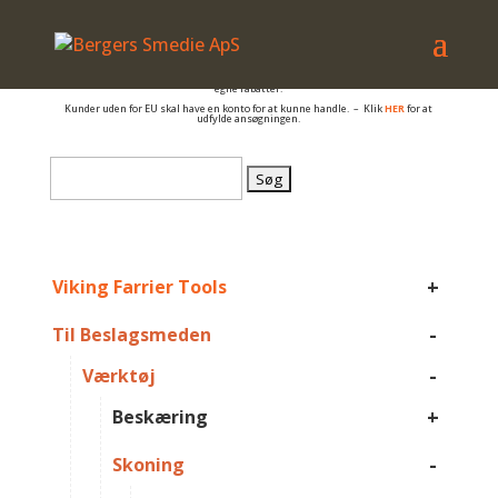
– også salg til PRIVATE
Er du beslagsmed, eller arbejder du på anden måde med hovpleje, og har du et
momsnummer er du velkommen til at få en konto så du kan se B2B priser og dine
egne rabatter.
Kunder uden for EU skal have en konto for at kunne handle. – Klik
HER
for at
udfylde ansøgningen.
Søg
efter:
+
Viking Farrier Tools
-
Til Beslagsmeden
-
Værktøj
+
Beskæring
-
Skoning