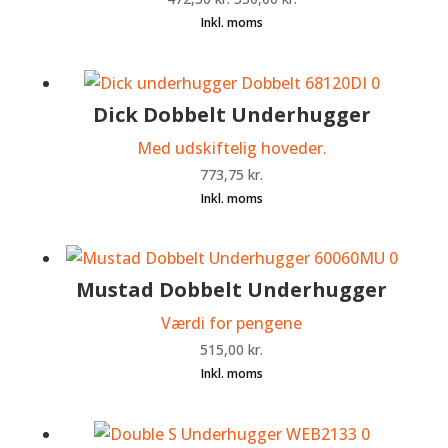
oprindelige
aktuelle
pris
pris
var:
er:
472,50 kr..
330,00 kr..
Dick Dobbelt Underhugger
Med udskiftelig hoveder.
773,75
kr.
Mustad Dobbelt Underhugger
Værdi for pengene
515,00
kr.