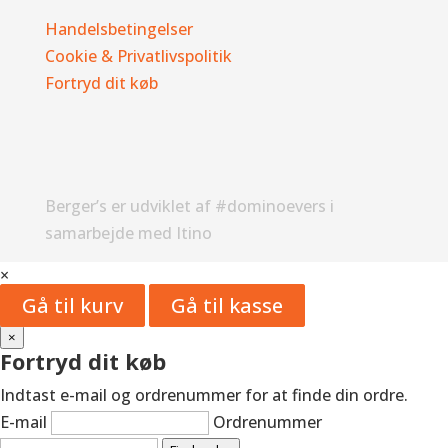
Handelsbetingelser
Cookie & Privatlivspolitik
Fortryd dit køb
Berger’s er udviklet af #dominoevers i
samarbejde med Itino
×
Gå til kurv
Gå til kasse
×
Fortryd dit køb
Indtast e-mail og ordrenummer for at finde din ordre.
E-mail
Ordrenummer