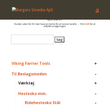
– også salg til PRIVATE
Er du beslagsmed, eller arbejder du på anden måde med hovpleje, og har du et
momsnummer er du velkommen til at få en konto så du kan se B2B priser og dine
egne rabatter.
Kunder uden for EU skal have en konto for at kunne handle. – Klik
HER
for at
udfylde ansøgningen.
Søg
efter:
+
Viking Farrier Tools
-
Til Beslagsmeden
+
Værktøj
-
Hestesko mm.
-
Ridehestesko Stål