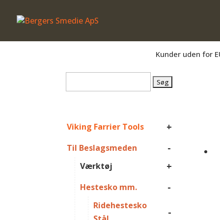
Er du beslagsmed, eller arbejder du på 
Kunder uden for E
Søg
efter:
+
Viking Farrier Tools
-
Til Beslagsmeden
+
Værktøj
-
Hestesko mm.
Ridehestesko
-
Stål