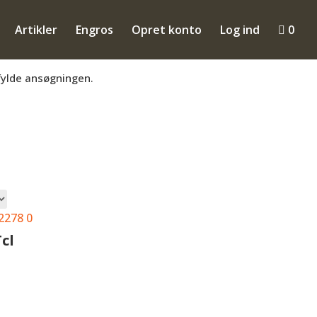
Artikler
Engros
Opret konto
Log ind

0
mmen til at få en konto så du kan se B2B
fylde ansøgningen.
teret
r
laritet
Tcl