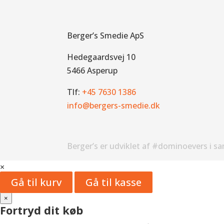
Berger’s Smedie ApS
Hedegaardsvej 10
5466 Asperup
Tlf:
+45 7630 1386
info@bergers-smedie.dk
Berger’s er udviklet af #dominoevers i s
×
Gå til kurv
Gå til kasse
×
Fortryd dit køb