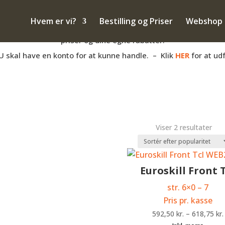
– også salg til PRIVATE
Hvem er vi?
Bestilling og Priser
Webshop
anden måde med hovpleje, og har du et momsnummer er du velko
priser og dine egne rabatter.
U skal have en konto for at kunne handle. – Klik
HER
for at ud
Sor
Viser 2 resultater
efte
popu
Euroskill Front 
str. 6×0 – 7
Pris pr. kasse
592,50
kr.
–
618,75
kr.