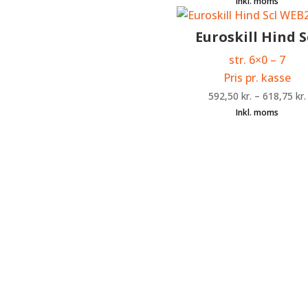
Euroskill Hind S
str. 6×0 – 7
Pris pr. kasse
592,50
kr.
–
618,75
kr.