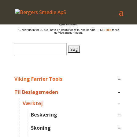
– også salg til PRIVATE
Er du beslagsmed, eller arbejder du på anden måde med hovpleje, og har du et
momsnummer er du velkommen til at få en konto så du kan se B2B priser og dine
egne rabatter.
Kunder uden for EU skal have en konto for at kunne handle. – Klik
HER
for at
udfylde ansøgningen.
Søg
efter:
+
Viking Farrier Tools
-
Til Beslagsmeden
-
Værktøj
+
Beskæring
+
Skoning