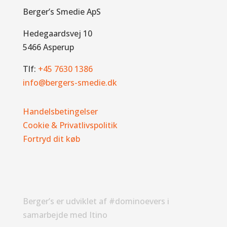
Berger’s Smedie ApS
Hedegaardsvej 10
5466 Asperup
Tlf:
+45 7630 1386
info@bergers-smedie.dk
Handelsbetingelser
Cookie & Privatlivspolitik
Fortryd dit køb
Berger’s er udviklet af #dominoevers i
samarbejde med Itino