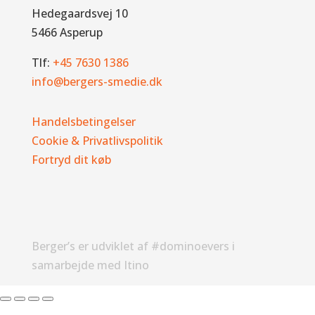
Hedegaardsvej 10
5466 Asperup
Tlf:
+45 7630 1386
info@bergers-smedie.dk
Handelsbetingelser
Cookie & Privatlivspolitik
Fortryd dit køb
Berger’s er udviklet af #dominoevers i
samarbejde med Itino