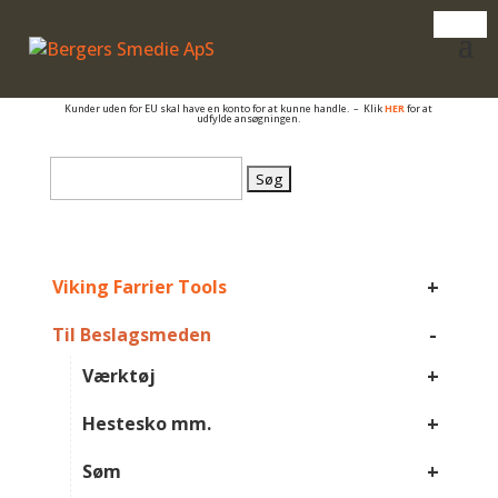
– også salg til PRIVATE
Er du beslagsmed, eller arbejder du på anden måde med hovpleje, og har du et
momsnummer er du velkommen til at få en konto så du kan se B2B priser og dine
egne rabatter.
Kunder uden for EU skal have en konto for at kunne handle. – Klik
HER
for at
udfylde ansøgningen.
Søg
efter:
+
Viking Farrier Tools
-
Til Beslagsmeden
+
Værktøj
+
Hestesko mm.
+
Søm