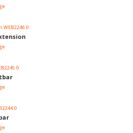
ge
Extension
ge
rtbar
ge
bar
ge