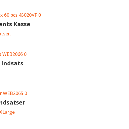
ents Kasse
atser.
 Indsats
ndsatser
 XLarge