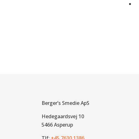
Berger’s Smedie ApS
Hedegaardsvej 10
5466 Asperup
Tlf:
+45 7630 1386