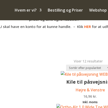
– også salg til PRIVATE
Hvem er vi?
Bestilling og Priser
Webshop
anden måde med hovpleje, og har du et momsnummer er du velko
priser og dine egne rabatter.
U skal have en konto for at kunne handle. – Klik
HER
for at ud
Sor
Viser 12 resultater
eft
pop
Kile til påsvejsn
Højre & Venstre
16,96
kr.