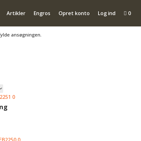
Artikler
Engros
Opret konto
Log ind

0
mmen til at få en konto så du kan se B2B
fylde ansøgningen.
teret
er
ularitet
ing