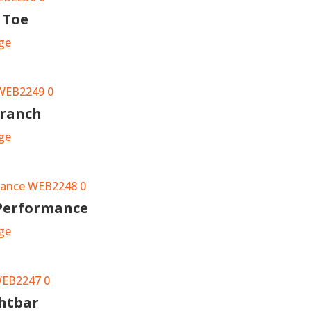
 Toe
ge
Branch
ge
 Performance
ge
ghtbar