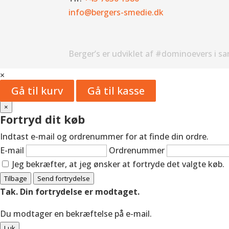
info@bergers-smedie.dk
Berger’s er udviklet af #dominoevers i s
×
Gå til kurv
Gå til kasse
×
Fortryd dit køb
Indtast e-mail og ordrenummer for at finde din ordre.
E-mail
Ordrenummer
Jeg bekræfter, at jeg ønsker at fortryde det valgte køb.
Tilbage
Send fortrydelse
Tak. Din fortrydelse er modtaget.
Du modtager en bekræftelse på e-mail.
Luk