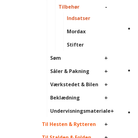
-
Tilbehør
Indsatser
Mordax
Stifter
+
Søm
+
Såler & Pakning
+
Værkstedet & Bilen
+
Beklædning
+
Undervisningsmateriale
+
Til Hesten & Rytteren
+
Til Stalden & Folden