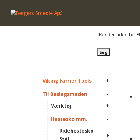
Er du beslagsmed, eller arbejder du på 
Kunder uden for E
Søg
efter:
+
Viking Farrier Tools
-
Til Beslagsmeden
+
Værktøj
-
Hestesko mm.
Ridehestesko
+
Stål