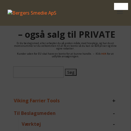
– også salg til PRIVATE
Er du beslagsmed, eller arbejder du på anden måde med hovpleje, og har du et
momsnummer er du velkommen til at få en konto så du kan se B2B priser og dine
egne rabatter.
Kunder uden for EU skal have en konto for at kunne handle. – Klik
HER
for at
udfylde ansøgningen.
Søg
efter:
+
Viking Farrier Tools
-
Til Beslagsmeden
-
Værktøj