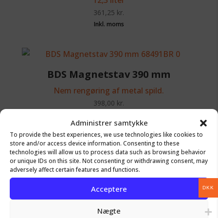
12,3 liter
361,25
kr.
BDS Magnetstav 390 mm
Nem rengøring af metal spild.
398,00
kr.
Administrer samtykke
To provide the best experiences, we use technologies like cookies to
store and/or access device information. Consenting to these
technologies will allow us to process data such as browsing behavior
or unique IDs on this site. Not consenting or withdrawing consent, may
Aluminiums Klapbord
adversely affect certain features and functions.
50 X 50 Cm
Acceptere
DKK
329,00
kr.
Nægte