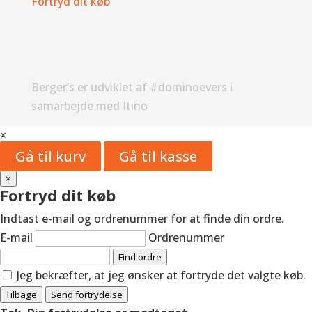
Fortryd dit køb
Berger’s er udviklet af #dominoevers i
samarbejde med Itino
×
Gå til kurv
Gå til kasse
×
Fortryd dit køb
Indtast e-mail og ordrenummer for at finde din ordre.
E-mail
Ordrenummer
Find ordre
Jeg bekræfter, at jeg ønsker at fortryde det valgte køb.
Tilbage
Send fortrydelse