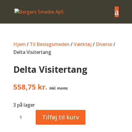
Hjem
/
Til Beslagsmeden
/
Værktøj
/
Diverse
/
Delta Visitertang
Delta Visitertang
558,75
kr.
3 på lager
Delta
Tilføj til kurv
Visitertang
antal