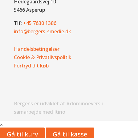
Hedegaardsvej 10
5466 Asperup
Tlf:
+45 7630 1386
info@bergers-smedie.dk
Handelsbetingelser
Cookie & Privatlivspolitik
Fortryd dit køb
Berger’s er udviklet af #dominoevers i
samarbejde med Itino
×
Gå til kurv
Gå til kasse