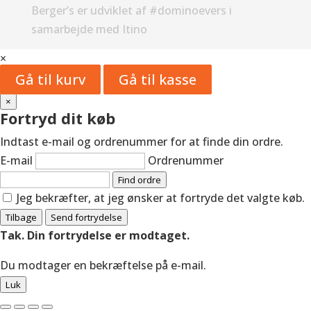
Berger’s er udviklet af #dominoevers i
samarbejde med Itino
×
Gå til kurv
Gå til kasse
×
Fortryd dit køb
Indtast e-mail og ordrenummer for at finde din ordre.
E-mail
Ordrenummer
Find ordre
Jeg bekræfter, at jeg ønsker at fortryde det valgte køb.
Tilbage
Send fortrydelse
Tak. Din fortrydelse er modtaget.
Du modtager en bekræftelse på e-mail.
Luk