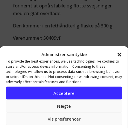
for nemt at opnå stabile og flotte svejsninger
med en glat overflade.
Den kommer i en lethåndterlig flaske på 300 g.
Varenummer: 50409vf
Administrer samtykke
To provide the best experiences, we use technologies like cookies to
store and/or access device information. Consenting to these
technologies will allow us to process data such as browsing behavior
or unique IDs on this site. Not consenting or withdrawing consent, may
adversely affect certain features and functions.
Andre produkter der kunne
Acceptere
have din interesse
Nægte
Vis præferencer