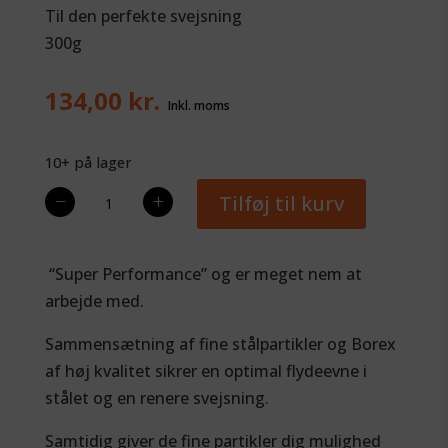
Til den perfekte svejsning
300g
134,00
kr.
10+ på lager
VFT
−
+
Tilføj til kurv
Welding
Flux
SUPER
“Super Performance” og er meget nem at
Performance
arbejde med.
antal
Sammensætning af fine stålpartikler og Borex
af høj kvalitet sikrer en optimal flydeevne i
stålet og en renere svejsning.
Samtidig giver de fine partikler dig mulighed