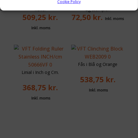
Sanding unit til sko og
Cookie Policy
Måleudstyr til ridsmejsler
hove.
og stempler.
509,25
kr.
72,50
kr.
Fås i Blå og Orange
Linial i Inch og Cm.
538,75
kr.
368,75
kr.