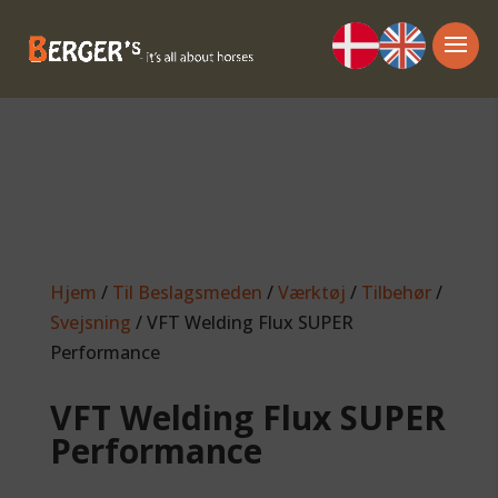
Hjem
/
Til Beslagsmeden
/
Værktøj
/
Tilbehør
/
Svejsning
/ VFT Welding Flux SUPER
Performance
VFT Welding Flux SUPER
Performance