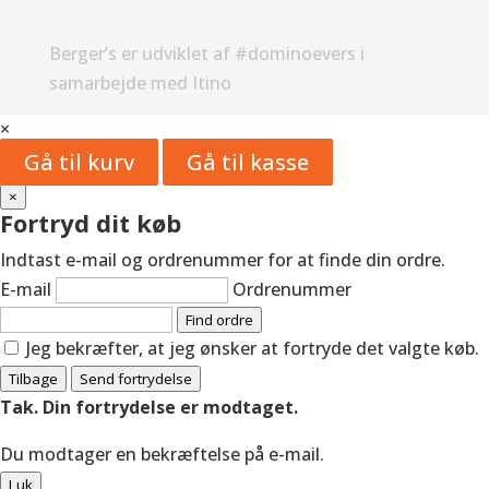
Berger’s er udviklet af #dominoevers i
samarbejde med Itino
×
Gå til kurv
Gå til kasse
×
Fortryd dit køb
Indtast e-mail og ordrenummer for at finde din ordre.
E-mail
Ordrenummer
Find ordre
Jeg bekræfter, at jeg ønsker at fortryde det valgte køb.
Tilbage
Send fortrydelse
Tak. Din fortrydelse er modtaget.
Du modtager en bekræftelse på e-mail.
Luk