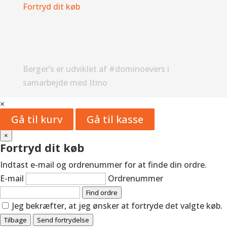
Fortryd dit køb
Berger’s er udviklet af #dominoevers i
samarbejde med Itino
×
Gå til kurv
Gå til kasse
×
Fortryd dit køb
Indtast e-mail og ordrenummer for at finde din ordre.
E-mail
Ordrenummer
Find ordre
Jeg bekræfter, at jeg ønsker at fortryde det valgte køb.
Tilbage
Send fortrydelse