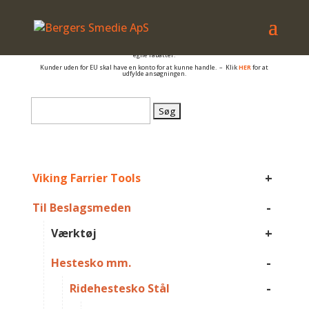
– også salg til PRIVATE
Er du beslagsmed, eller arbejder du på anden måde med hovpleje, og har du et
momsnummer er du velkommen til at få en konto så du kan se B2B priser og dine
egne rabatter.
Kunder uden for EU skal have en konto for at kunne handle. – Klik
HER
for at
udfylde ansøgningen.
Søg
efter:
+
Viking Farrier Tools
-
Til Beslagsmeden
+
Værktøj
-
Hestesko mm.
-
Ridehestesko Stål