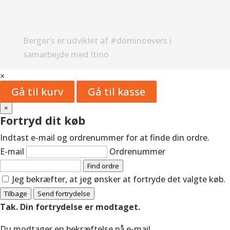
Berger’s er udviklet af #dominoevers i
samarbejde med Itino
×
Gå til kurv
Gå til kasse
×
Fortryd dit køb
Indtast e-mail og ordrenummer for at finde din ordre.
E-mail
Ordrenummer
Find ordre
Jeg bekræfter, at jeg ønsker at fortryde det valgte køb.
Tilbage
Send fortrydelse
Tak. Din fortrydelse er modtaget.
Du modtager en bekræftelse på e-mail.