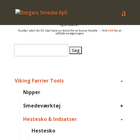
– også salg til PRIVATE
Er du beslagsmed, eller arbejder du på anden måde med hovpleje, og har du et
momsnummer er du velkommen til at få en konto så du kan se B2B priser og dine
egne rabatter.
Kunder uden for EU skal have en konto for at kunne handle. – Klik
HER
for at
udfylde ansøgningen.
Søg
efter:
-
Viking Farrier Tools
Nipper
+
Smedeværktøj
-
Hestesko & Indsatser
Hestesko