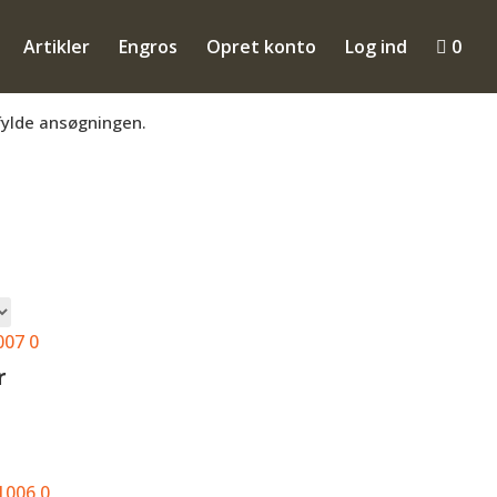
Artikler
Engros
Opret konto
Log ind

0
mmen til at få en konto så du kan se B2B
fylde ansøgningen.
teret
r
laritet
r