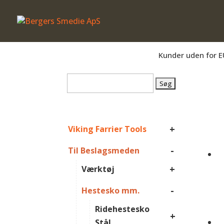
Er du beslagsmed, eller arbejder du på 
Kunder uden for E
Søg
efter:
+
Viking Farrier Tools
-
Til Beslagsmeden
+
Værktøj
-
Hestesko mm.
Ridehestesko
+
Stål