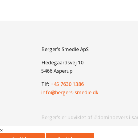
Berger’s Smedie ApS
Hedegaardsvej 10
5466 Asperup
Tlf:
+45 7630 1386
info@bergers-smedie.dk
Berger’s er udviklet af #dominoevers i s
×