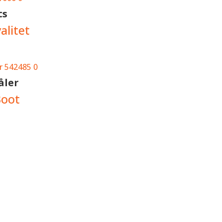
ts
alitet
åler
Boot