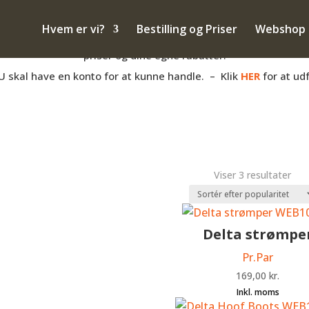
– også salg til PRIVATE
Hvem er vi?
Bestilling og Priser
Webshop
anden måde med hovpleje, og har du et momsnummer er du velko
priser og dine egne rabatter.
U skal have en konto for at kunne handle. – Klik
HER
for at ud
Sor
Viser 3 resultater
efte
popu
Delta strømpe
Pr.Par
169,00
kr.