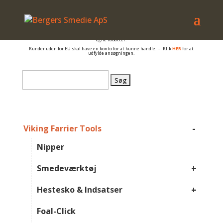
– også salg til PRIVATE
Er du beslagsmed, eller arbejder du på anden måde med hovpleje, og har du et
momsnummer er du velkommen til at få en konto så du kan se B2B priser og dine
egne rabatter.
Kunder uden for EU skal have en konto for at kunne handle. – Klik
HER
for at
udfylde ansøgningen.
Søg
efter:
-
Viking Farrier Tools
Nipper
+
Smedeværktøj
+
Hestesko & Indsatser
Foal-Click