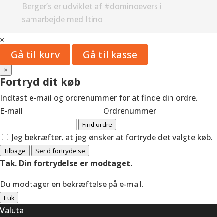
Berger’s er udviklet af #dominoevers i
samarbejde med Itino
×
Gå til kurv
Gå til kasse
×
Fortryd dit køb
Indtast e-mail og ordrenummer for at finde din ordre.
E-mail
Ordrenummer
Find ordre
Jeg bekræfter, at jeg ønsker at fortryde det valgte køb.
Tilbage
Send fortrydelse
Tak. Din fortrydelse er modtaget.
Du modtager en bekræftelse på e-mail.
Luk
Valuta