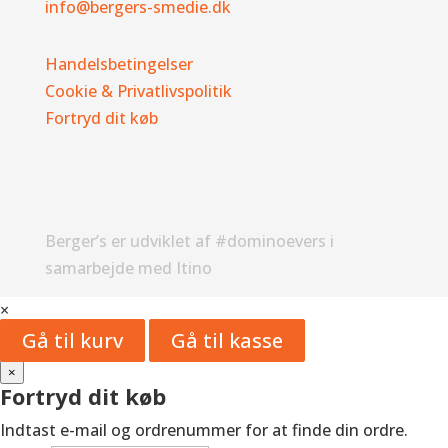
info@bergers-smedie.dk
Handelsbetingelser
Cookie & Privatlivspolitik
Fortryd dit køb
Berger’s er udviklet af #dominoevers i
samarbejde med Itino
×
Gå til kurv
Gå til kasse
×
Fortryd dit køb
Indtast e-mail og ordrenummer for at finde din ordre.