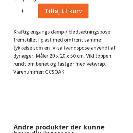
Grand
Tilføj til kurv
Circuit
Iblødsætningsposer
antal
Kraftig engangs damp-/iblødsætningspose
fremstillet i plast med omtrent samme
tykkelse som en IV-saltvands­pose anvendt af
dyrlæger. Måler 20 x 20 x 50 cm. Vikl toppen
rundt om benet og fastgør med vetwrap.
Varenummer: GCSOAK
Andre produkter der kunne