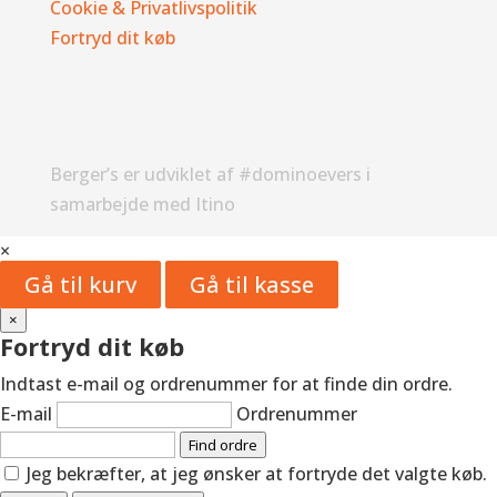
Cookie & Privatlivspolitik
Fortryd dit køb
Berger’s er udviklet af #dominoevers i
samarbejde med Itino
×
Gå til kurv
Gå til kasse
×
Fortryd dit køb
Indtast e-mail og ordrenummer for at finde din ordre.
E-mail
Ordrenummer
Find ordre
Jeg bekræfter, at jeg ønsker at fortryde det valgte køb.