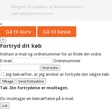
Berger’s er udviklet af #dominoevers i
samarbejde med Itino
×
Gå til kurv
Gå til kasse
×
Fortryd dit køb
Indtast e-mail og ordrenummer for at finde din ordre.
E-mail
Ordrenummer
Find ordre
Jeg bekræfter, at jeg ønsker at fortryde det valgte køb.
Tilbage
Send fortrydelse
Tak. Din fortrydelse er modtaget.
Du modtager en bekræftelse på e-mail.
Luk