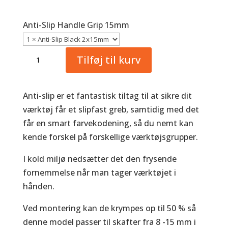
Anti-Slip Handle Grip 15mm
Anti-
Tilføj til kurv
Slip
Handle
Grip
Anti-slip er et fantastisk tiltag til at sikre dit
15mm
værktøj får et slipfast greb, samtidig med det
antal
får en smart farvekodening, så du nemt kan
kende forskel på forskellige værktøjsgrupper.
I kold miljø nedsætter det den frysende
fornemmelse når man tager værktøjet i
hånden.
Ved montering kan de krympes op til 50 % så
denne model passer til skafter fra 8 -15 mm i