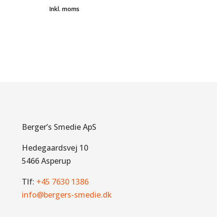
oprindelige
aktuelle
pris
pris
var:
er:
213,75 kr..
165,00 kr..
Berger’s Smedie ApS
Hedegaardsvej 10
5466 Asperup
Tlf:
+45 7630 1386
info@bergers-smedie.dk