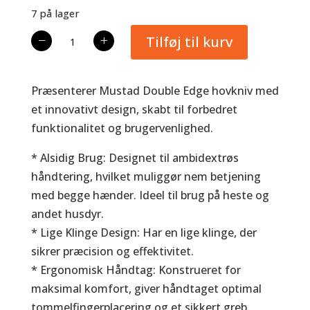
7 på lager
Mustad
−
+
Tilføj til kurv
Double
Edge
antal
Præsenterer Mustad Double Edge hovkniv med
et innovativt design, skabt til forbedret
funktionalitet og brugervenlighed.
* Alsidig Brug: Designet til ambidextrøs
håndtering, hvilket muliggør nem betjening
med begge hænder. Ideel til brug på heste og
andet husdyr.
* Lige Klinge Design: Har en lige klinge, der
sikrer præcision og effektivitet.
* Ergonomisk Håndtag: Konstrueret for
maksimal komfort, giver håndtaget optimal
tommelfingerplacering og et sikkert greb,