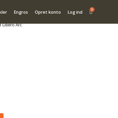
0

kler
Engros
Opret konto
Log ind
 Libero Arc