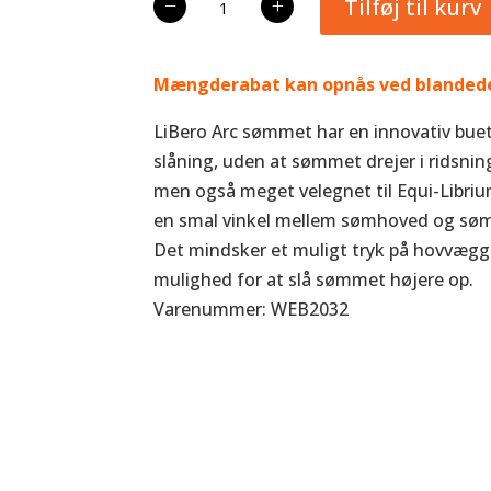
−
+
Tilføj til kurv
Libero
Arc
antal
Mængderabat kan opnås ved blandede
LiBero Arc sømmet har en innovativ buet 
slåning, uden at sømmet drejer i ridsning
men også meget velegnet til Equi-Libriu
en smal vinkel mellem sømhoved og sømsti
Det mindsker et muligt tryk på hovvægge
mulighed for at slå sømmet højere op.
Varenummer: WEB2032