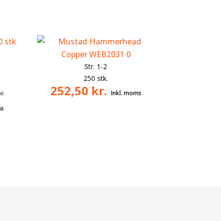
Str. 1-2
250 stk.
252,50
kr.
Den
oprindelige
Den
pris
aktuelle
var:
pris
213,75 kr..
er:
165,00 kr..