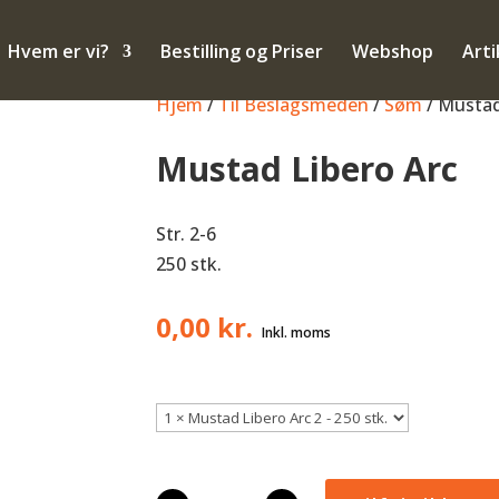
Hvem er vi?
Bestilling og Priser
Webshop
Arti
Hjem
/
Til Beslagsmeden
/
Søm
/ Mustad
Mustad Libero Arc
Str. 2-6
250 stk.
0,00
kr.
Mustad