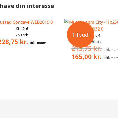
have din interesse
Str. 2-6
Tilbud!
250 stk.
Str. 4
228,75
kr.
250 stk.
213,75
kr.
165,00
kr.