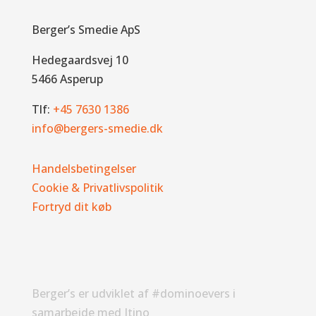
Berger’s Smedie ApS
Hedegaardsvej 10
5466 Asperup
Tlf:
+45 7630 1386
info@bergers-smedie.dk
Handelsbetingelser
Cookie & Privatlivspolitik
Fortryd dit køb
Berger’s er udviklet af #dominoevers i
samarbejde med Itino