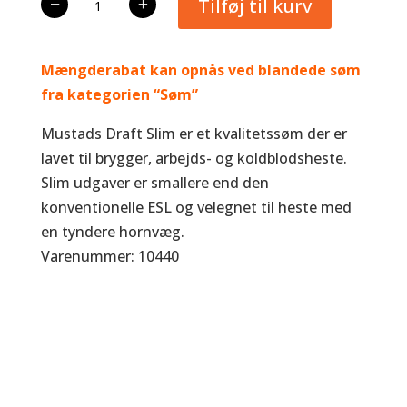
−
+
Tilføj til kurv
Draft
ESL
antal
Mængderabat kan opnås ved blandede søm
fra kategorien “Søm”
Mustads Draft Slim er et kvalitetssøm der er
lavet til brygger, arbejds- og koldblodsheste.
Slim udgaver er smallere end den
konventionelle ESL og velegnet til heste med
en tyndere hornvæg.
Varenummer: 10440