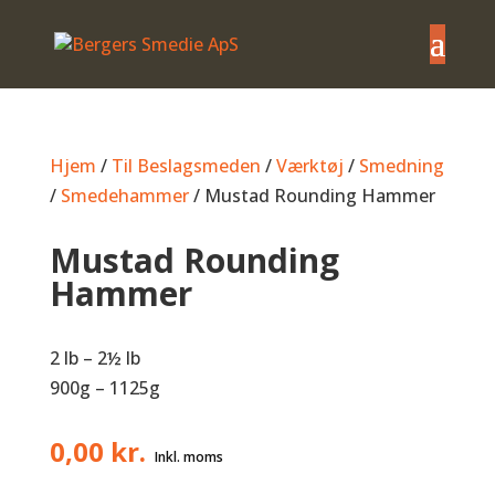
Hjem
/
Til Beslagsmeden
/
Værktøj
/
Smedning
/
Smedehammer
/ Mustad Rounding Hammer
Mustad Rounding
Hammer
2 lb –
2
½
lb
900g – 1125g
0,00
kr.