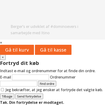
Berger’s er udviklet af #dominoevers i
samarbejde med Itino
×
Gå til kurv
Gå til kasse
×
Fortryd dit køb
Indtast e-mail og ordrenummer for at finde din ordre.
E-mail
Ordrenummer
Find ordre
Jeg bekræfter, at jeg ønsker at fortryde det valgte køb.
Tilbage
Send fortrydelse
Tak. Din fortrydelse er modtaget.