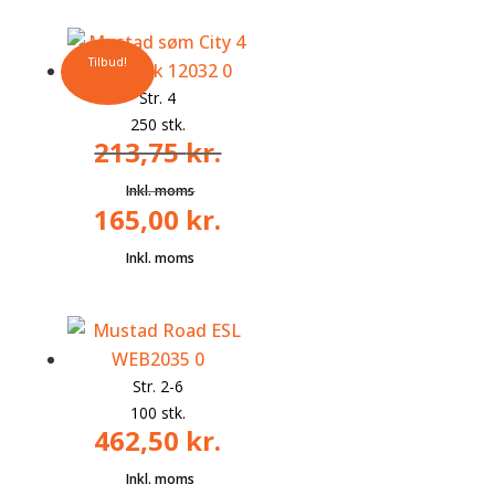
Tilbud!
Str. 4
250 stk.
213,75
kr.
165,00
kr.
Den
oprindelige
Den
pris
aktuelle
var:
pris
213,75 kr..
er:
165,00 kr..
Str. 2-6
100 stk.
462,50
kr.