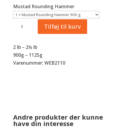
Mustad Rounding Hammer
Mustad
Tilføj til kurv
Rounding
Hammer
antal
2 lb –
2
½
lb
900g – 1125g
Varenummer: WEB2110
Andre produkter der kunne
have din interesse