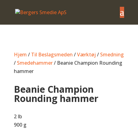
Hjem
/
Til Beslagsmeden
/
Værktøj
/
Smedning
/
Smedehammer
/ Beanie Champion Rounding
hammer
Beanie Champion
Rounding hammer
2 lb
900 g