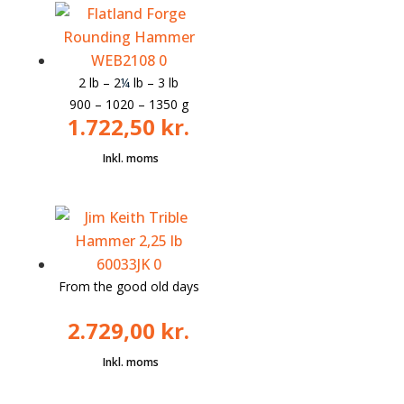
2 lb – 2
¼
lb – 3 lb
900 – 1020 – 1350 g
1.722,50
kr.
From the good old days
2.729,00
kr.