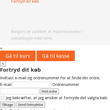
Fortryd dit køb
Berger’s er udviklet af #dominoevers i
samarbejde med Itino
×
Gå til kurv
Gå til kasse
×
Fortryd dit køb
Indtast e-mail og ordrenummer for at finde din ordre.
E-mail
Ordrenummer
Find ordre
Jeg bekræfter, at jeg ønsker at fortryde det valgte køb.
Tilbage
Send fortrydelse