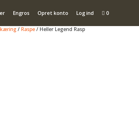
ler
Engros
Opret konto
Log ind

0
kæring
/
Raspe
/ Heller Legend Rasp