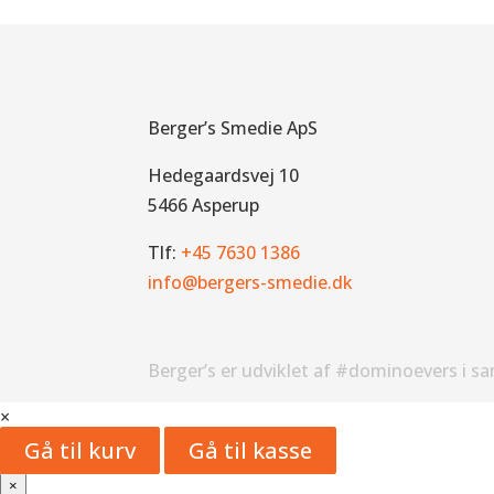
Berger’s Smedie ApS
Hedegaardsvej 10
5466 Asperup
Tlf:
+45 7630 1386
info@bergers-smedie.dk
Berger’s er udviklet af #dominoevers i s
×
Gå til kurv
Gå til kasse
×