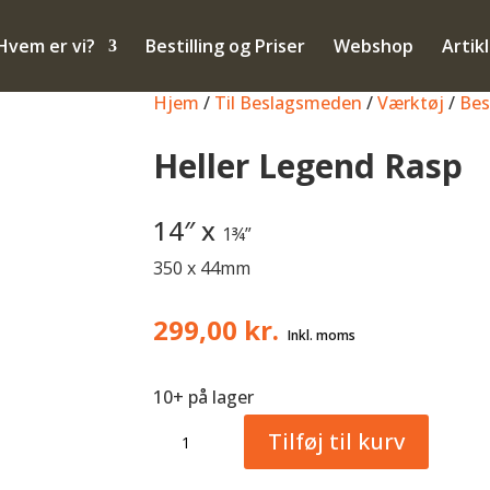
Hvem er vi?
Bestilling og Priser
Webshop
Artik
Hjem
/
Til Beslagsmeden
/
Værktøj
/
Bes
Heller Legend Rasp
14″ x
1¾”
350 x 44mm
299,00
kr.
10+ på lager
Heller
Tilføj til kurv
Legend
Rasp