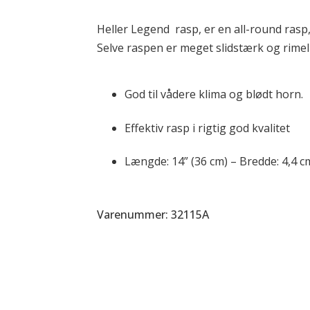
antal
Heller Legend rasp, er en all-round rasp,
Selve raspen er meget slidstærk og rimeli
God til vådere klima og blødt horn.
Effektiv rasp i rigtig god kvalitet
Længde: 14” (36 cm) – Bredde: 4,4 cm
Varenummer: 32115A