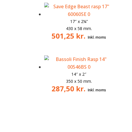
17″ x
2¼”
430 x 58 mm.
501,25
kr.
14″ x 2″
350 x 50 mm.
287,50
kr.