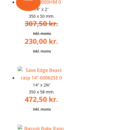
14″ x 2″
350 x 50 mm.
307,50
kr.
230,00
kr.
Den
oprindelige
Den
pris
aktuelle
var:
pris
307,50 kr..
er:
230,00 kr..
14″ x
2¼”
350 x 58 mm.
472,50
kr.