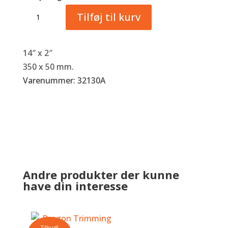
Heller
Tilføj til kurv
Excel
Legend
antal
14″ x 2″
350 x 50 mm.
Varenummer: 32130A
Andre produkter der kunne
have din interesse
Tilbud!