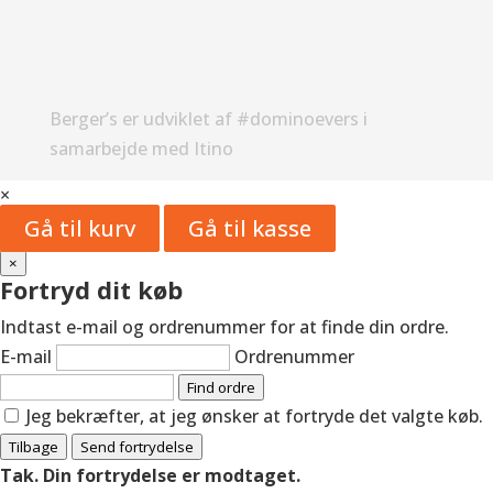
Berger’s er udviklet af #dominoevers i
samarbejde med Itino
×
Gå til kurv
Gå til kasse
×
Fortryd dit køb
Indtast e-mail og ordrenummer for at finde din ordre.
E-mail
Ordrenummer
Find ordre
Jeg bekræfter, at jeg ønsker at fortryde det valgte køb.
Tilbage
Send fortrydelse
Tak. Din fortrydelse er modtaget.