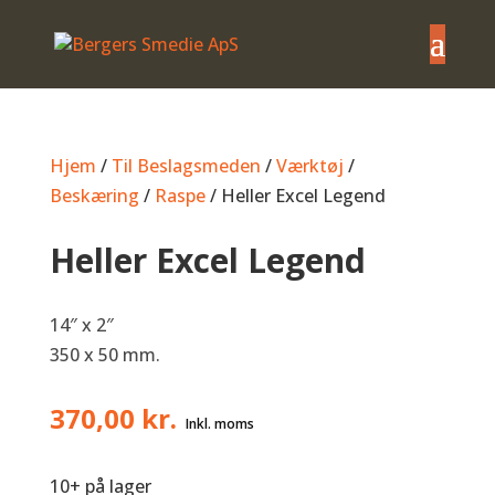
Hjem
/
Til Beslagsmeden
/
Værktøj
/
Beskæring
/
Raspe
/ Heller Excel Legend
Heller Excel Legend
14″ x 2″
350 x 50 mm.
370,00
kr.
10+ på lager