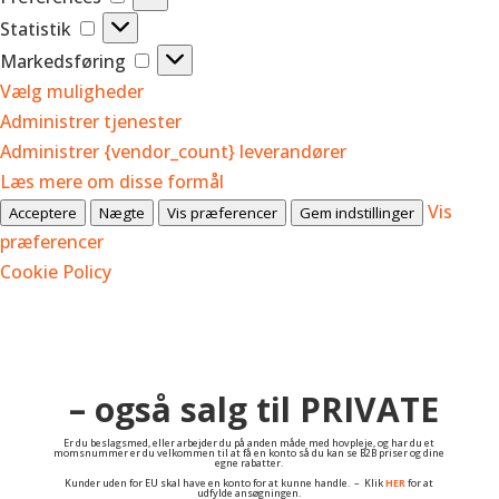
Statistik
Statistik
Markedsføring
Markedsføring
Vælg muligheder
Administrer tjenester
Administrer {vendor_count} leverandører
Læs mere om disse formål
Vis
Acceptere
Nægte
Vis præferencer
Gem indstillinger
præferencer
Cookie Policy
– også salg til PRIVATE
Er du beslagsmed, eller arbejder du på anden måde med hovpleje, og har du et
momsnummer er du velkommen til at få en konto så du kan se B2B priser og dine
egne rabatter.
Kunder uden for EU skal have en konto for at kunne handle. – Klik
HER
for at
udfylde ansøgningen.