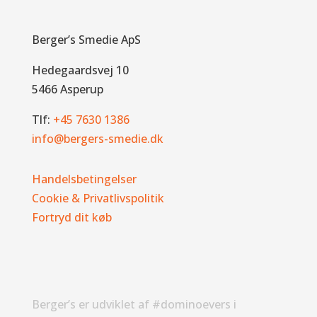
Berger’s Smedie ApS
Hedegaardsvej 10
5466 Asperup
Tlf:
+45 7630 1386
info@bergers-smedie.dk
Handelsbetingelser
Cookie & Privatlivspolitik
Fortryd dit køb
Berger’s er udviklet af #dominoevers i