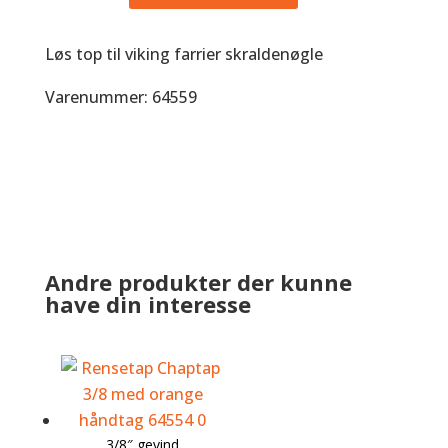
skraldenøgle
antal
Løs top til viking farrier skraldenøgle
Varenummer: 64559
Andre produkter der kunne
have din interesse
3/8″ gevind