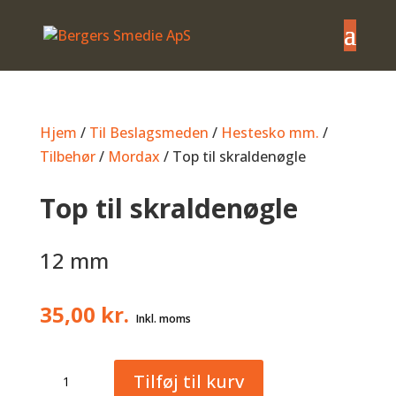
Hjem
/
Til Beslagsmeden
/
Hestesko mm.
/
Tilbehør
/
Mordax
/ Top til skraldenøgle
Top til skraldenøgle
12 mm
35,00
kr.
Top
Tilføj til kurv
til