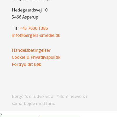
Hedegaardsvej 10
5466 Asperup
Tlf:
+45 7630 1386
info@bergers-smedie.dk
Handelsbetingelser
Cookie & Privatlivspolitik
Fortryd dit køb
Berger’s er udviklet af #dominoevers i
samarbejde med Itino
×