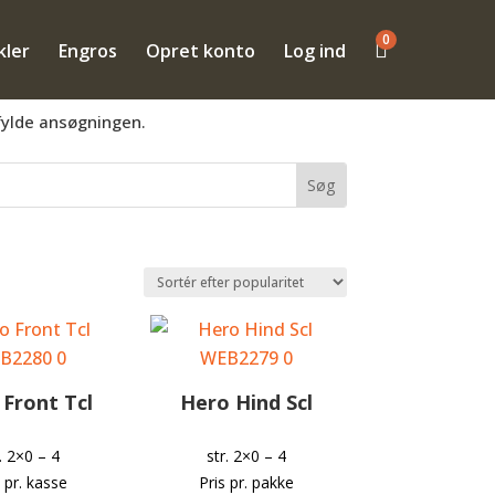
0

kler
Engros
Opret konto
Log ind
mmen til at få en konto så du kan se B2B
fylde ansøgningen.
Front Tcl
Hero Hind Scl
r. 2×0 – 4
str. 2×0 – 4
s pr. kasse
Pris pr. pakke