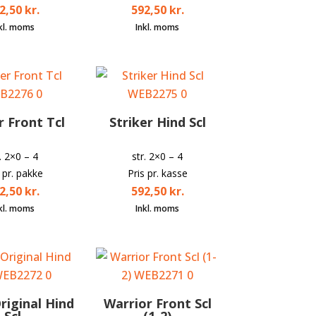
2,50
kr.
592,50
kr.
r Front Tcl
Striker Hind Scl
r. 2×0 – 4
str. 2×0 – 4
s pr. pakke
Pris pr. kasse
2,50
kr.
592,50
kr.
riginal Hind
Warrior Front Scl
Scl
(1-2)