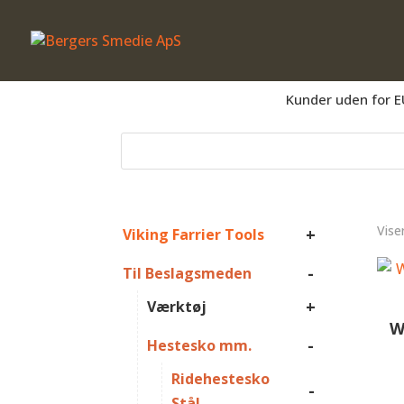
Er du beslagsmed, eller arbejder du på 
Kunder uden for E
Vise
+
Viking Farrier Tools
-
Til Beslagsmeden
+
Værktøj
W
-
Hestesko mm.
Ridehestesko
-
Stål