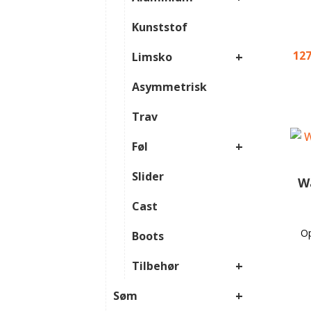
Kunststof
12
+
Limsko
Asymmetrisk
Trav
+
Føl
Slider
Wa
Cast
Op
Boots
+
Tilbehør
+
Søm