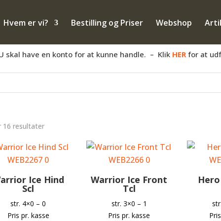
– også salg til PRIVATE
Hvem er vi?
Bestilling og Priser
Webshop
Arti
anden måde med hovpleje, og har du et momsnummer er du velko
priser og dine egne rabatter.
U skal have en konto for at kunne handle. – Klik
HER
for at ud
Sorteret
r 16 resultater
efter
popularitet
arrior Ice Hind
Warrior Ice Front
Hero 
Scl
Tcl
str. 4×0 – 0
str. 3×0 – 1
st
Pris pr. kasse
Pris pr. kasse
Pri