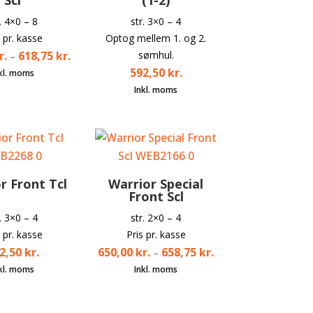
r. 4×0 – 8
str. 3×0 – 4
s pr. kasse
Optog mellem 1. og 2.
r.
618,75
kr.
sømhul.
–
592,50
kr.
r Front Tcl
Warrior Special
Front Scl
r. 3×0 – 4
str. 2×0 – 4
s pr. kasse
Pris pr. kasse
2,50
kr.
650,00
kr.
658,75
kr.
–