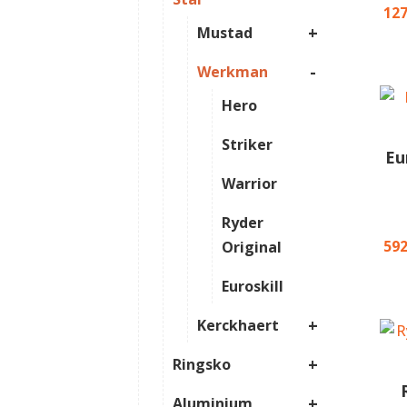
12
+
Mustad
-
Werkman
Hero
Striker
Eu
Warrior
Ryder
59
Original
Euroskill
+
Kerckhaert
+
Ringsko
+
Aluminium