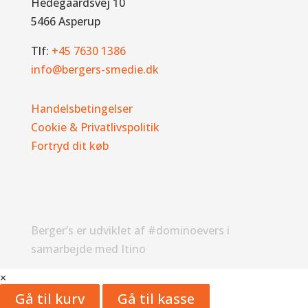
Hedegaardsvej 10
5466 Asperup
Tlf:
+45 7630 1386
info@bergers-smedie.dk
Handelsbetingelser
Cookie & Privatlivspolitik
Fortryd dit køb
Berger’s er udviklet af #dominoevers i
samarbejde med Itino
×
Gå til kurv
Gå til kasse