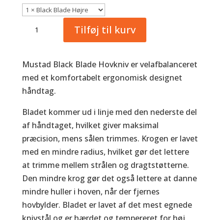
Mustad
Tilføj til kurv
Black
Blade
antal
Mustad Black Blade Hovkniv er velafbalanceret
med et komfortabelt ergonomisk designet
håndtag.
Bladet kommer ud i linje med den nederste del
af håndtaget, hvilket giver maksimal
præcision, mens sålen trimmes. Krogen er lavet
med en mindre radius, hvilket gør det lettere
at trimme mellem strålen og dragtstøtterne.
Den mindre krog gør det også lettere at danne
mindre huller i hoven, når der fjernes
hovbylder. Bladet er lavet af det mest egnede
knivstål og er hærdet og tempereret for høj