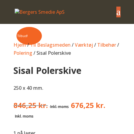
Tilbud!
Hjem
/
Til Beslagsmeden
/
Værktøj
/
Tilbehør
/
Polering
/ Sisal Polerskive
Sisal Polerskive
250 x 40 mm.
Den
846,25
kr.
676,25
kr.
oprindelige
Den
pris
aktuelle
var:
pris
1 på lager