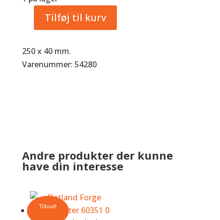
846,25 kr..
er:
Tilføj til kurv
676,25 kr..
Sisal
Polerskive
antal
250 x 40 mm.
Varenummer: 54280
Andre produkter der kunne
have din interesse
Tilbud!
Tilbud!
Tilbud!