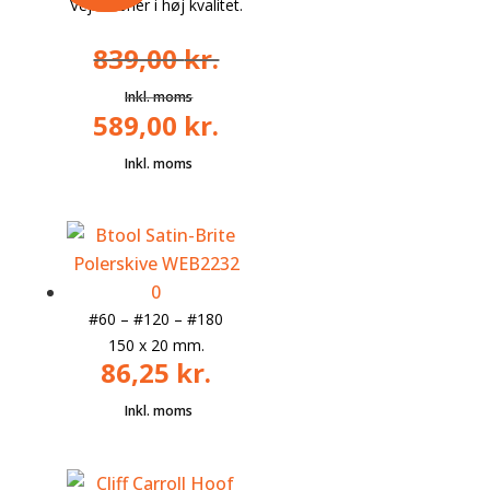
Vejneåbner i høj kvalitet.
839,00
kr.
589,00
kr.
Den
oprindelige
Den
pris
aktuelle
var:
pris
839,00 kr..
er:
589,00 kr..
#60 – #120 – #180
150 x 20 mm.
86,25
kr.