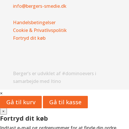
info@bergers-smedie.dk
Handelsbetingelser
Cookie & Privatlivspolitik
Fortryd dit køb
Berger’s er udviklet af #dominoevers i
samarbejde med Itino
×
Gå til kurv
Gå til kasse
×
Fortryd dit køb
Indtast e-mail og ordrenummer for at finde din ordre.