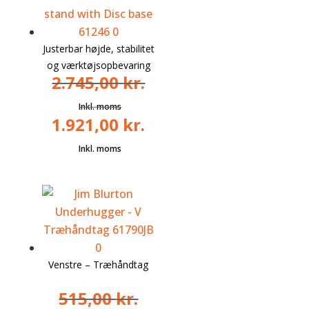
Justerbar højde, stabilitet
og værktøjsopbevaring
2.745,00
kr.
1.921,00
kr.
Den
oprindelige
Den
pris
aktuelle
var:
pris
2.745,00 kr..
er:
1.921,00 kr..
Venstre – Træhåndtag
515,00
kr.