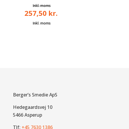
257,50
kr.
Den
oprindelige
Den
pris
aktuelle
var:
pris
515,00 kr..
er:
257,50 kr..
Berger’s Smedie ApS
Hedegaardsvej 10
5466 Asperup
Tlf:
+45 7630 1386