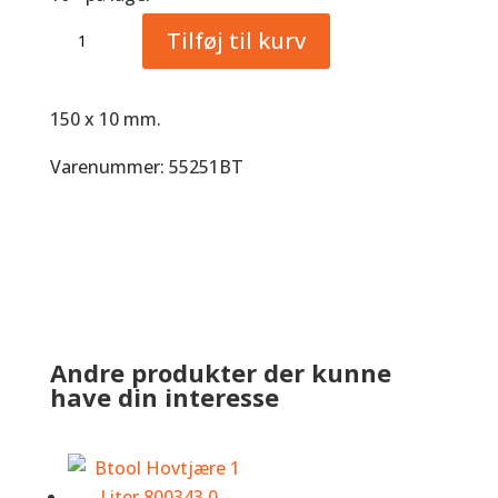
Btool
Tilføj til kurv
Stof
Polerskive
2nd
150 x 10 mm.
cut
Varenummer: 55251BT
antal
Andre produkter der kunne
have din interesse