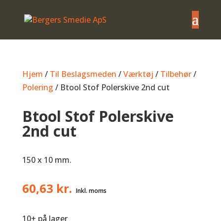
Hjem
/
Til Beslagsmeden
/
Værktøj
/
Tilbehør
/
Polering
/ Btool Stof Polerskive 2nd cut
Btool Stof Polerskive
2nd cut
150 x 10 mm.
60,63
kr.
10+ på lager