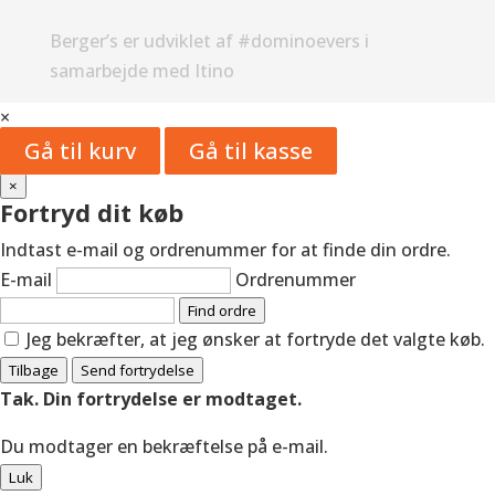
Berger’s er udviklet af #dominoevers i
samarbejde med Itino
×
Gå til kurv
Gå til kasse
×
Fortryd dit køb
Indtast e-mail og ordrenummer for at finde din ordre.
E-mail
Ordrenummer
Find ordre
Jeg bekræfter, at jeg ønsker at fortryde det valgte køb.
Tilbage
Send fortrydelse
Tak. Din fortrydelse er modtaget.
Du modtager en bekræftelse på e-mail.
Luk