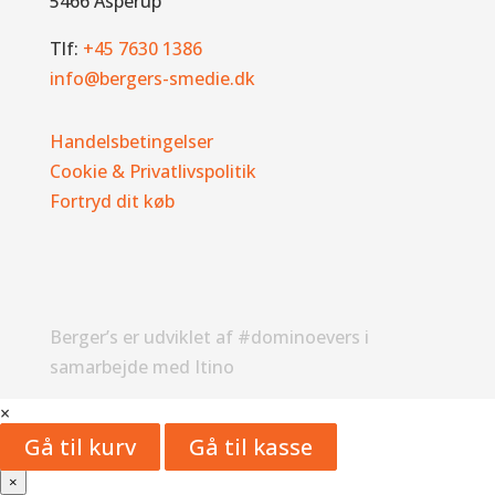
5466 Asperup
Tlf:
+45 7630 1386
info@bergers-smedie.dk
Handelsbetingelser
Cookie & Privatlivspolitik
Fortryd dit køb
Berger’s er udviklet af #dominoevers i
samarbejde med Itino
×
Gå til kurv
Gå til kasse
×