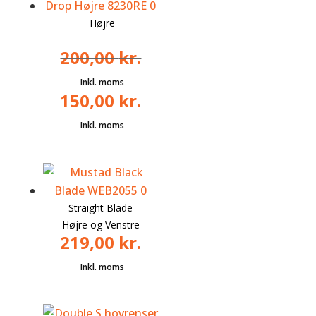
Højre
200,00
kr.
150,00
kr.
Den
oprindelige
Den
pris
aktuelle
var:
pris
200,00 kr..
er:
150,00 kr..
Straight Blade
Højre og Venstre
219,00
kr.