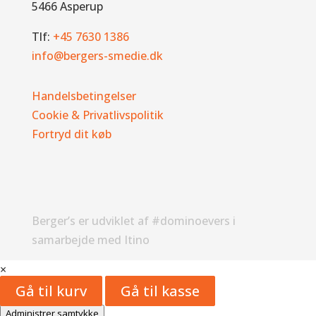
5466 Asperup
Tlf:
+45 7630 1386
info@bergers-smedie.dk
Handelsbetingelser
Cookie & Privatlivspolitik
Fortryd dit køb
Berger’s er udviklet af #dominoevers i
samarbejde med Itino
×
Gå til kurv
Gå til kasse
Administrer samtykke