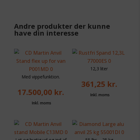
Andre produkter der kunne
have din interesse
12,3 liter
Med vippefunktion.
361,25
kr.
17.500,00
kr.
Let og hurtig ud og ind af
55 lbs – 25 kg