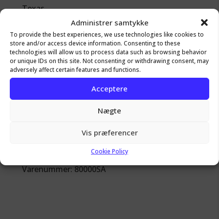
Texas.
Designet, testet og brugt af Scott Collier.
Administrer samtykke
To provide the best experiences, we use technologies like cookies to
Vægt: 91 kg
store and/or access device information. Consenting to these
technologies will allow us to process data such as browsing behavior
Base: 25,5 cm x 28,5 cm
or unique IDs on this site. Not consenting or withdrawing consent, may
Arbejdsflade: 11,5 cm x 43,5 cm
adversely affect certain features and functions.
Horn: 23,5 cm x 11,5 cm
Acceptere
Samlet længde: 7,5 cm
Højde: 30,5 cm
Nægte
Hardy-hul: 2,5 cm
Vis præferencer
Pritchel hul: 1,5 cm
Huller i base til fastboltning: 1,5 cm
Cookie Policy
Varenummer: 80000SA