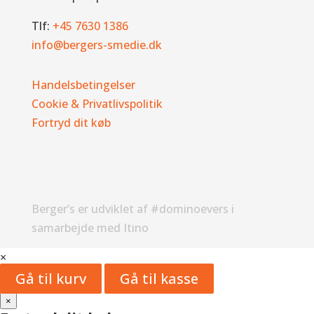
Tlf:
+45 7630 1386
info@bergers-smedie.dk
Handelsbetingelser
Cookie & Privatlivspolitik
Fortryd dit køb
Berger’s er udviklet af #dominoevers i
samarbejde med Itino
×
Gå til kurv
Gå til kasse
×