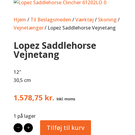
Hjem
/
Til Beslagsmeden
/
Værktøj
/
Skoning
/
Vejnetænger
/ Lopez Saddlehorse Vejnetang
Lopez Saddlehorse
Vejnetang
12″
30,5 cm
1.578,75
kr.
1 på lager
−
Lopez
+
Tilføj til kurv
Saddlehorse